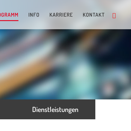
OGRAMM
INFO
KARRIERE
KONTAKT
Gurtservice
LED-Selektion
Programmierservice
Bauelemente-Trocknung
Drypacking-nach-MSL-Level
Rahmenauftrag
Dienstleistungen