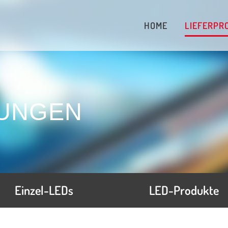
HOME
LIEFERPR
e
LED-Module
TUNGEN
ileds
LED-Rollen
imicro
Netzteile
ia
am
al
Einzel-LEDs
LED-Produkte
ere Hersteller