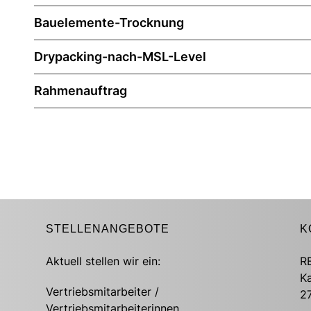
Bauelemente-Trocknung
Drypacking-nach-MSL-Level
Rahmenauftrag
STELLENANGEBOTE
K
Aktuell stellen wir ein:
R
K
Vertriebsmitarbeiter /
2
Vertriebsmitarbeiterinnen