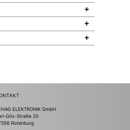
ONTAKT
EHAG ELEKTRONIK GmbH
arl-Göx-Straße 20
7356 Rotenburg