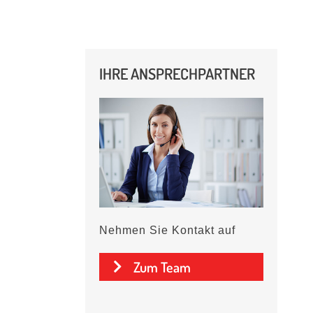
NXP
STMicroelectronics
IHRE ANSPRECHPARTNER
Texas Instruments
Xilinx
Weitere Hersteller
Nehmen Sie Kontakt auf
Zum Team