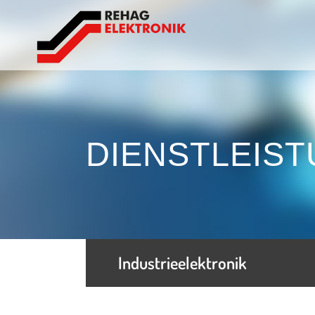
Analog Devices
Cre
DIENSTLEIS
Cypress / Infineon
Lum
C&K
Lum
Eltas
Nich
Epcos / TDK
Osr
IXYS
Yold
Industrieelektronik
Littelfuse
Weit
Microchip